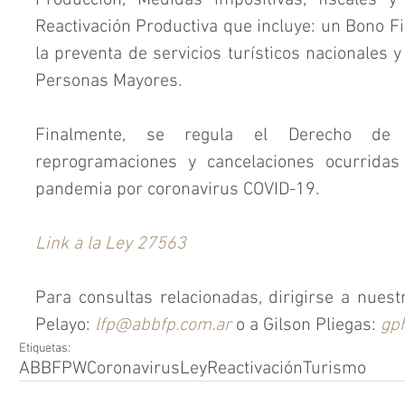
Producción, Medidas impositivas, fiscales y 
Reactivación Productiva que incluye: un Bono Fis
la preventa de servicios turísticos nacionales
Personas Mayores.
Finalmente, se regula el Derecho de 
reprogramaciones y cancelaciones ocurridas
pandemia por coronavirus COVID-19.
Link a la Ley 27563
Para consultas relacionadas, dirigirse a nuest
Pelayo: 
lfp@abbfp.com.ar
 o a Gilson Pliegas: 
gp
Etiquetas:
ABBFPW
Coronavirus
Ley
Reactivación
Turismo