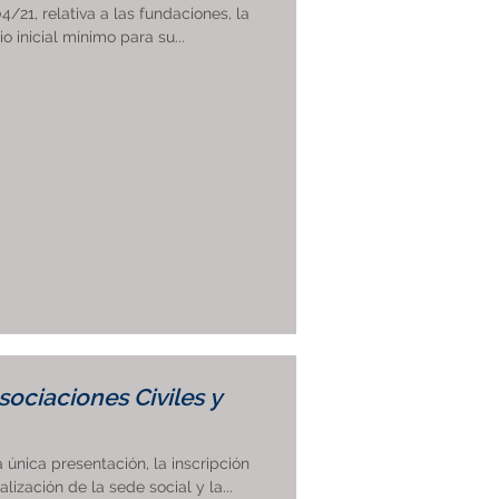
/21, relativa a las fundaciones, la
o inicial mínimo para su...
sociaciones Civiles y
a única presentación, la inscripción
lización de la sede social y la...