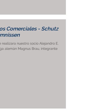
os Comerciales - Schutz
imnissen
realizara nuestro socio Alejandro E.
lega alemán Magnus Brau, integrante