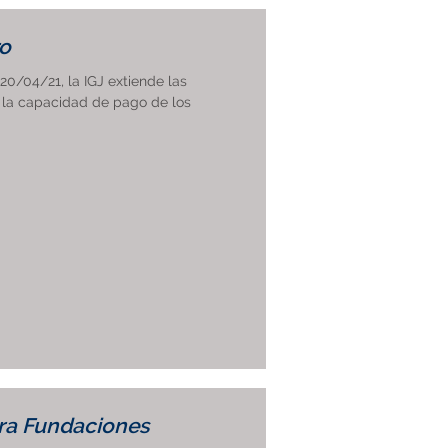
ro
20/04/21, la IGJ extiende las
 la capacidad de pago de los
ara Fundaciones