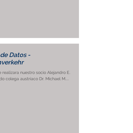
 de Datos -
nverkehr
realizara nuestro socio Alejandro E.
do colega austríaco Dr. Michael M....