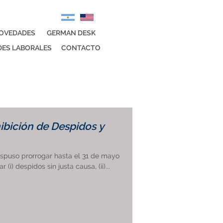
OVEDADES
GERMAN DESK
ES LABORALES
CONTACTO
ibición de Despidos y
spuso prorrogar hasta el 31 de mayo
(i) despidos sin justa causa, (ii)...