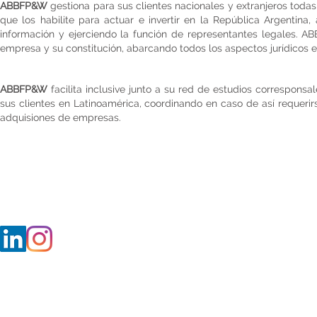
ABBFP&W
gestiona para sus clientes nacionales y extranjeros todas
que los habilite para actuar e invertir en la República Argentin
información y ejerciendo la función de representantes legales. 
empresa y su constitución, abarcando todos los aspectos jurídicos e
ABBFP&W
facilita inclusive junto a su red de estudios corresponsal
sus clientes en Latinoamérica, coordinando en caso de así requerirs
adquisiones de empresas.
Maipú 267, pisos 6,13 (C1084ABE).
Buenos Aires - Argentina
Tel : (+5411) 4326-2340
©Copyrighy 20