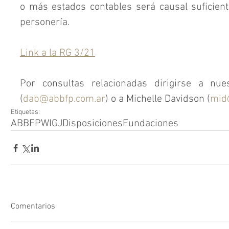
o más estados contables será causal suficiente 
personería.
Link a la RG 3/21
Por consultas relacionadas dirigirse a nues
(
dab@abbfp.com.ar
) o a Michelle Davidson
 (
mid
Etiquetas:
ABBFPW
IGJ
Disposiciones
Fundaciones
Comentarios