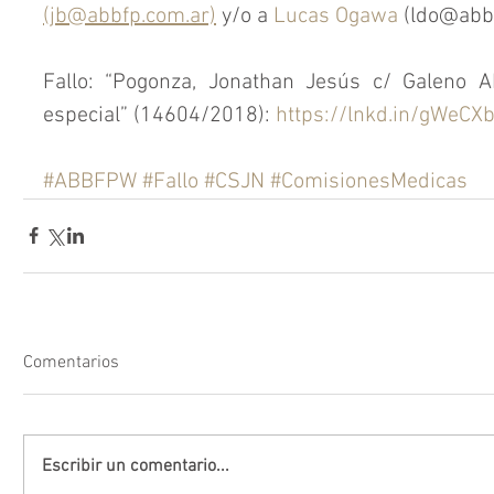
(jb@abbfp.com.ar)
 y/o a 
Lucas Ogawa
 (ldo@abb
Fallo: “Pogonza, Jonathan Jesús c/ Galeno AR
especial” (14604/2018): 
https://lnkd.in/gWeCX
#ABBFPW
#Fallo
#CSJN
#ComisionesMedicas
Comentarios
Escribir un comentario...