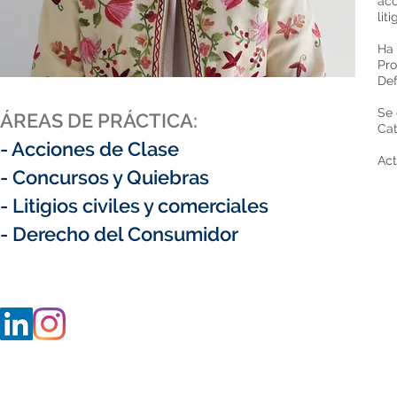
acc
lit
Ha
Pro
Def
Se 
ÁREAS DE PRÁCTICA:
Cat
- Acciones de Clase
Act
- Concursos y Quiebras
- Litigios civiles y comerciales
- Derecho del Consumidor
Maipú 267, pisos 6,13 (C1084ABE).
Buenos Aires - Argentina
Tel : (+5411) 4326-2340
©Copyrighy 20