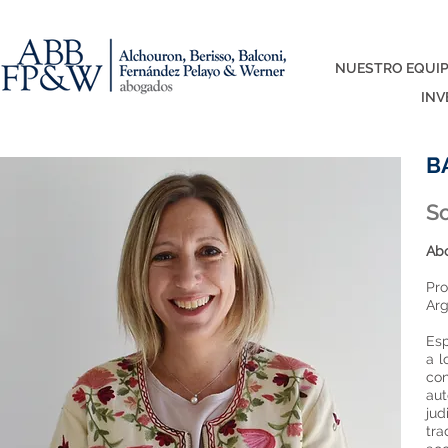
NUESTRO EQUI
INV
B
So
Abo
Pro
Arg
Esp
a l
co
aut
jud
tra